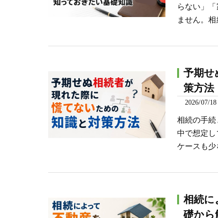
らない」「
ません。相
予期せ
策方法
2026/07/18
相続の手続
中で想定し
ケースも少
相続に
礎から