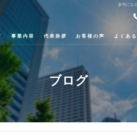
参考にな
て
事業内容
代表挨拶
お客様の声
よくあ
相続関連業務
相続前の生前対策
ブログ
高齢化・お一人様対策
不動産登記
その他の取扱業務
登記費用見積もり診断