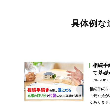
具体例な
相続手
て基礎
2026/08/06
相続手続き
「甥や姪が
くありませ