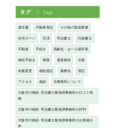
り
タグ
Tags
遺言書
不動産登記
その他の取扱業務
住宅ローン
完済
司法書士
行政書士
不動産
手続き
高齢化・お一人様対策
相続手続き
期限
遺産相続
大阪
途
名義変更
相続登記
義務化
登記
る
アクセス
相続
当事務所について
大阪市の相続･司法書士菊地理事務所の口コミ情
報
大阪市の相続･司法書士菊地理事務所の評判
大阪市の相続･司法書士菊地理事務所のお客様の
声