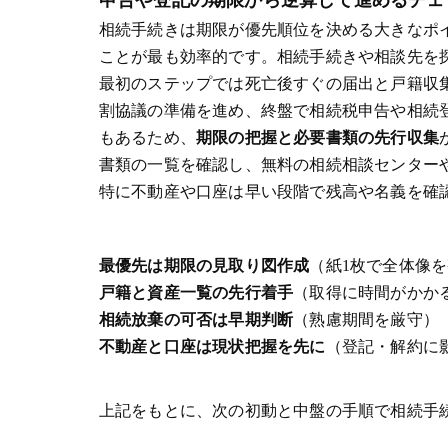
相続手続きは期限が優先順位を決める大きなポ
ことが最も効率的です。相続手続きや相談先を
最初のステップでは死亡後すぐの届出と戸籍収
割協議の準備を進め、終盤で相続税申告や相続
もあるため、
期限の把握と必要書類の先行収集
書類の一覧を確認し、無料の相続相談センター
特に不動産や口座は早い段階で残高や名義を確
最優先は期限の見取り図作成
（紙1枚で全体像
戸籍と資産一覧の先行着手
（取得に時間がかか
相続放棄の可否は早期判断
（熟慮期間を厳守）
不動産と口座は現状把握を先に
（登記・解約に
上記をもとに、次の初動と中盤の手順で相続手