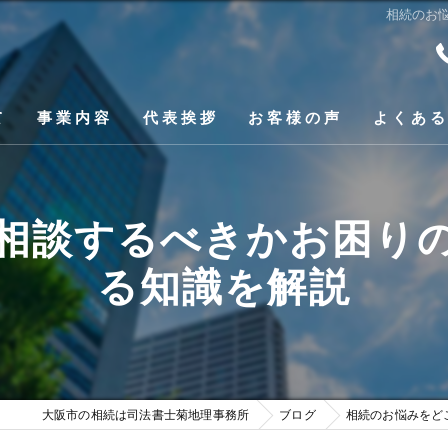
相続のお
て
事業内容
代表挨拶
お客様の声
よくあ
相続関連業務
相談するべきかお困り
相続前の生前対策
る知識を解説
高齢化・お一人様対策
不動産登記
その他の取扱業務
大阪市の相続は司法書士菊地理事務所
ブログ
相続のお悩みをど
登記費用見積もり診断