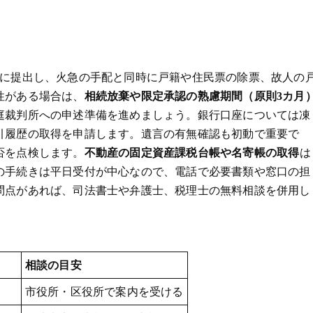
内に提出し、火急の手配と同時に戸籍や住民票の除票、故人の
性がある場合は、
相続放棄や限定承認の熟慮期間（原則3カ月
庭裁判所への申述準備を進めましょう。銀行口座については凍
引履歴の取得を申請します。遺言の有無確認も初動で重要で
否を点検します。
不動産の固定資産課税台帳や名寄帳の取得
は
の手続きは平日受付が中心なので、電話で必要書類や窓口の担
問点があれば、司法書士や弁護士、税理士の無料相談を併用し
相談の目安
市役所・区役所で案内を受ける